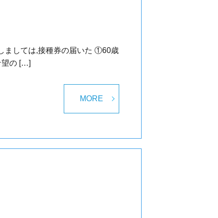
ましては,接種券の届いた ①60歳
の […]
MORE