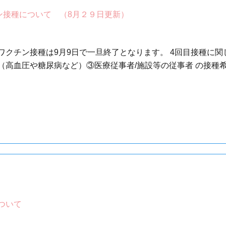
ン接種について （8月２９日更新）
クチン接種は9月9日で一旦終了となります。 4回目接種に関し
高血圧や糖尿病など）③医療従事者/施設等の従事者 の接種希望
ついて